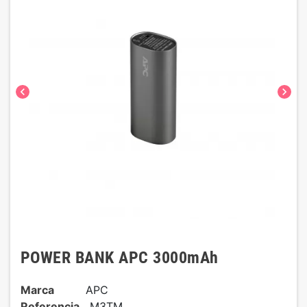
chevron_left
chevron_right
POWER BANK APC 3000mAh
Marca
APC
Referencia
M3TM