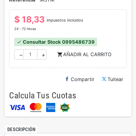
$ 18,33
Impuestos incluidos
24 - 72 Horas
Consultar Stock 0995486739
check
AÑADIR AL CARRITO
shopping_cart
remove
add
Compartir
Tuitear
Calcula Tus Cuotas
DESCRIPCIÓN