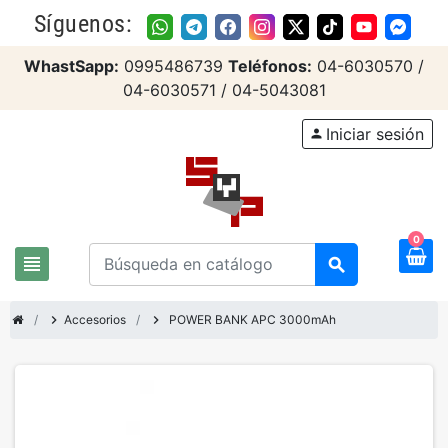
Síguenos:
WhastSapp:
0995486739
Teléfonos:
04-6030570 /
04-6030571 / 04-5043081
Iniciar sesión
person
0
view_headline
search
chevron_right
Accesorios
chevron_right
POWER BANK APC 3000mAh