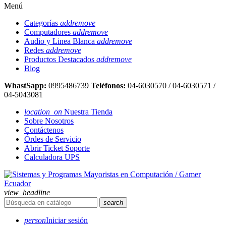
Menú
Categorías
add
remove
Computadores
add
remove
Audio y Linea Blanca
add
remove
Redes
add
remove
Productos Destacados
add
remove
Blog
WhastSapp:
0995486739
Teléfonos:
04-6030570 / 04-6030571 /
04-5043081
location_on
Nuestra Tienda
Sobre Nosotros
Contáctenos
Órdes de Servicio
Abrir Ticket Soporte
Calculadora UPS
view_headline
search
person
Iniciar sesión