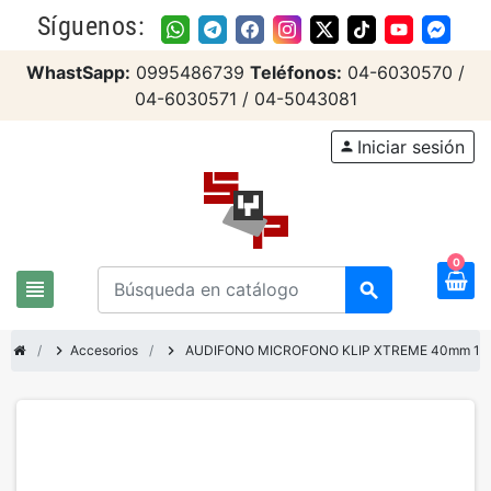
Síguenos:
WhastSapp:
0995486739
Teléfonos:
04-6030570 /
04-6030571 / 04-5043081
Iniciar sesión
person
0
view_headline
search
chevron_right
Accesorios
chevron_right
AUDIFONO MICROFONO KLIP XTREME 40mm 1 