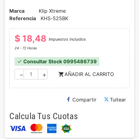
Marca
Klip Xtreme
Referencia
KHS-525BK
$ 18,48
Impuestos incluidos
24 - 72 Horas
Consultar Stock 0995486739
check
AÑADIR AL CARRITO
shopping_cart
remove
add
Compartir
Tuitear
Calcula Tus Cuotas