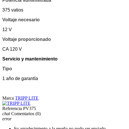
Potencia suministrada
375 vatios
Voltaje necesario
12 V
Voltaje proporcionado
CA 120 V
Servicio y mantenimiento
Tipo
1 año de garantía
Marca
TRIPP LITE
Referencia
PV375
chat
Comentarios
(0)
error
Su agradecimiento a la reseña no pudo ser enviado