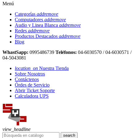
Menú
Categorías
add
remove
Computadores
add
remove
Audio y Linea Blanca
add
remove
Redes
add
remove
Productos Destacados
add
remove
Blog
WhastSapp:
0995486739
Teléfonos:
04-6030570 / 04-6030571 /
04-5043081
location_on
Nuestra Tienda
Sobre Nosotros
Contáctenos
Órdes de Servicio
Abrir Ticket Soporte
Calculadora UPS
view_headline
search