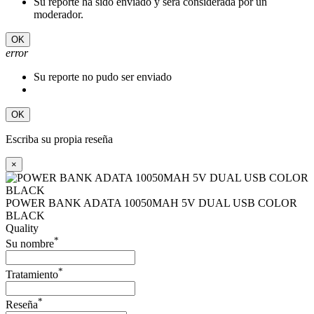
Su reporte ha sido enviado y será considerada por un
moderador.
OK
error
Su reporte no pudo ser enviado
OK
Escriba su propia reseña
×
POWER BANK ADATA 10050MAH 5V DUAL USB COLOR
BLACK
Quality
*
Su nombre
*
Tratamiento
*
Reseña