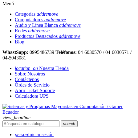
Menú
Categorías
add
remove
Computadores
add
remove
Audio y Linea Blanca
add
remove
Redes
add
remove
Productos Destacados
add
remove
Blog
WhastSapp:
0995486739
Teléfonos:
04-6030570 / 04-6030571 /
04-5043081
location_on
Nuestra Tienda
Sobre Nosotros
Contáctenos
Órdes de Servicio
Abrir Ticket Soporte
Calculadora UPS
view_headline
search
person
Iniciar sesión