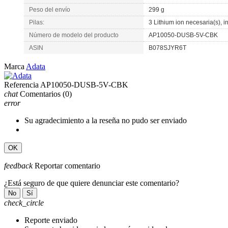
Peso del envío
299 g
Pilas:
3 Lithium ion necesaria(s), i
Número de modelo del producto
AP10050-DUSB-5V-CBK
ASIN
B078SJYR6T
Marca
Adata
Referencia
AP10050-DUSB-5V-CBK
chat
Comentarios
(0)
error
Su agradecimiento a la reseña no pudo ser enviado
OK
feedback
Reportar comentario
¿Está seguro de que quiere denunciar este comentario?
No
Sí
check_circle
Reporte enviado