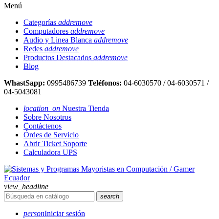
Menú
Categorías
add
remove
Computadores
add
remove
Audio y Linea Blanca
add
remove
Redes
add
remove
Productos Destacados
add
remove
Blog
WhastSapp:
0995486739
Teléfonos:
04-6030570 / 04-6030571 /
04-5043081
location_on
Nuestra Tienda
Sobre Nosotros
Contáctenos
Órdes de Servicio
Abrir Ticket Soporte
Calculadora UPS
view_headline
search
person
Iniciar sesión