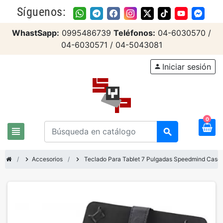
Síguenos:
WhastSapp:
0995486739
Teléfonos:
04-6030570 /
04-6030571 / 04-5043081
Iniciar sesión
person
0
view_headline
search
chevron_right
Accesorios
chevron_right
Teclado Para Tablet 7 Pulgadas Speedmind Case