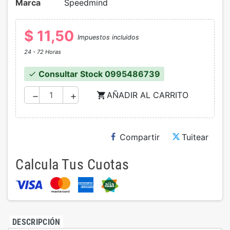
Marca
Speedmind
$ 11,50
Impuestos incluidos
24 - 72 Horas
Consultar Stock 0995486739
check
AÑADIR AL CARRITO
shopping_cart
remove
add
Compartir
Tuitear
Calcula Tus Cuotas
DESCRIPCIÓN