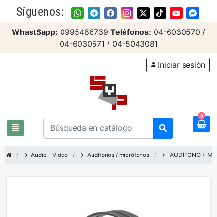
Síguenos:
WhastSapp:
0995486739
Teléfonos:
04-6030570 /
04-6030571 / 04-5043081
Iniciar sesión
person
0
view_headline
search
chevron_right
Audio - Video
chevron_right
Audífonos / micrófonos
chevron_right
AUDÍFONO + MI