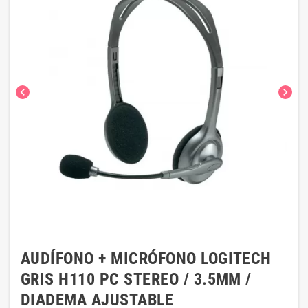
chevron_left
chevron_right
AUDÍFONO + MICRÓFONO LOGITECH
GRIS H110 PC STEREO / 3.5MM /
DIADEMA AJUSTABLE