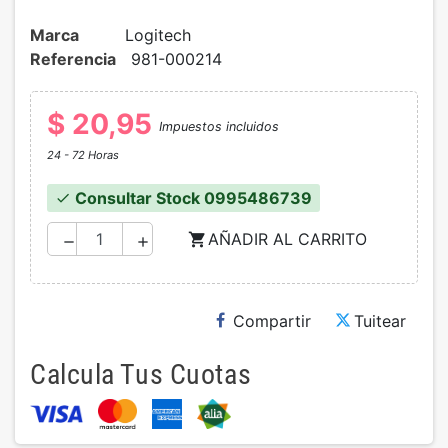
Marca
Logitech
Referencia
981-000214
$ 20,95
Impuestos incluidos
24 - 72 Horas
Consultar Stock 0995486739
check
AÑADIR AL CARRITO
shopping_cart
remove
add
Compartir
Tuitear
Calcula Tus Cuotas