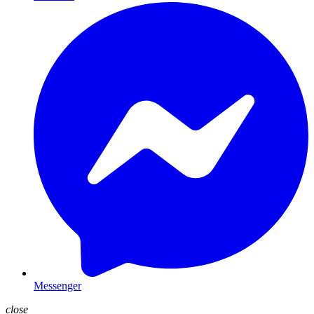
Messenger
close