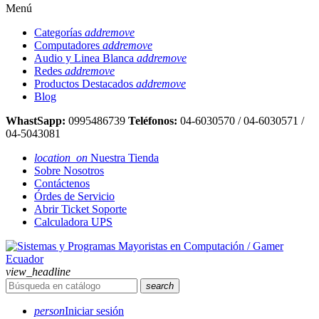
Menú
Categorías
add
remove
Computadores
add
remove
Audio y Linea Blanca
add
remove
Redes
add
remove
Productos Destacados
add
remove
Blog
WhastSapp:
0995486739
Teléfonos:
04-6030570 / 04-6030571 /
04-5043081
location_on
Nuestra Tienda
Sobre Nosotros
Contáctenos
Órdes de Servicio
Abrir Ticket Soporte
Calculadora UPS
view_headline
search
person
Iniciar sesión