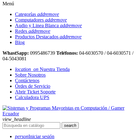
Menú
Categorías
add
remove
Computadores
add
remove
Audio y Linea Blanca
add
remove
Redes
add
remove
Productos Destacados
add
remove
Blog
WhastSapp:
0995486739
Teléfonos:
04-6030570 / 04-6030571 /
04-5043081
location_on
Nuestra Tienda
Sobre Nosotros
Contáctenos
Órdes de Servicio
Abrir Ticket Soporte
Calculadora UPS
view_headline
search
person
Iniciar sesión