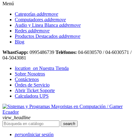
Menú
Categorías
add
remove
Computadores
add
remove
Audio y Linea Blanca
add
remove
Redes
add
remove
Productos Destacados
add
remove
Blog
WhastSapp:
0995486739
Teléfonos:
04-6030570 / 04-6030571 /
04-5043081
location_on
Nuestra Tienda
Sobre Nosotros
Contáctenos
Órdes de Servicio
Abrir Ticket Soporte
Calculadora UPS
view_headline
search
person
Iniciar sesión