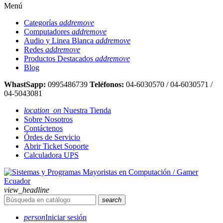
Menú
Categorías
add
remove
Computadores
add
remove
Audio y Linea Blanca
add
remove
Redes
add
remove
Productos Destacados
add
remove
Blog
WhastSapp:
0995486739
Teléfonos:
04-6030570 / 04-6030571 /
04-5043081
location_on
Nuestra Tienda
Sobre Nosotros
Contáctenos
Órdes de Servicio
Abrir Ticket Soporte
Calculadora UPS
view_headline
search
person
Iniciar sesión