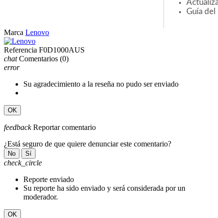
Actuali
Guía del
Marca
Lenovo
Referencia
F0D1000AUS
chat
Comentarios
(0)
error
Su agradecimiento a la reseña no pudo ser enviado
OK
feedback
Reportar comentario
¿Está seguro de que quiere denunciar este comentario?
No
Sí
check_circle
Reporte enviado
Su reporte ha sido enviado y será considerada por un
moderador.
OK