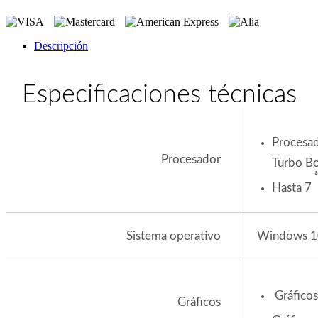
Descripción
Especificaciones técnicas
Procesa
Procesador
Turbo Bo
ª
Hasta 7
Windows 
Sistema operativo
Gráfico
Gráficos