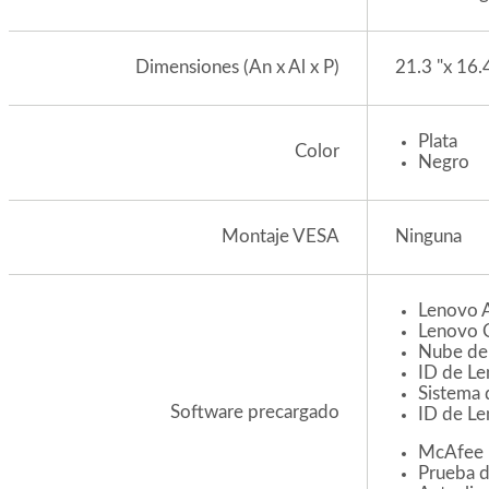
21.3 "x 16.
Dimensiones (An x Al x P)
Plata
Color
Negro
Ninguna
Montaje VESA
Lenovo 
Lenovo 
Nube de 
ID de L
Sistema 
Software precargado
ID de L
McAfee 
Prueba 