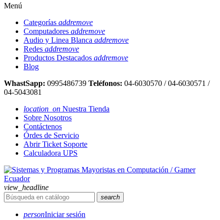
Menú
Categorías
add
remove
Computadores
add
remove
Audio y Linea Blanca
add
remove
Redes
add
remove
Productos Destacados
add
remove
Blog
WhastSapp:
0995486739
Teléfonos:
04-6030570 / 04-6030571 /
04-5043081
location_on
Nuestra Tienda
Sobre Nosotros
Contáctenos
Órdes de Servicio
Abrir Ticket Soporte
Calculadora UPS
view_headline
search
person
Iniciar sesión