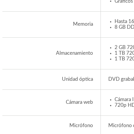
Gráficos
Hasta 1
Memoria
8 GB D
2 GB 72
1 TB 72
Almacenamiento
1 TB 72
DVD graba
Unidad óptica
Cámara 
Cámara web
720p H
Micrófono 
Micrófono