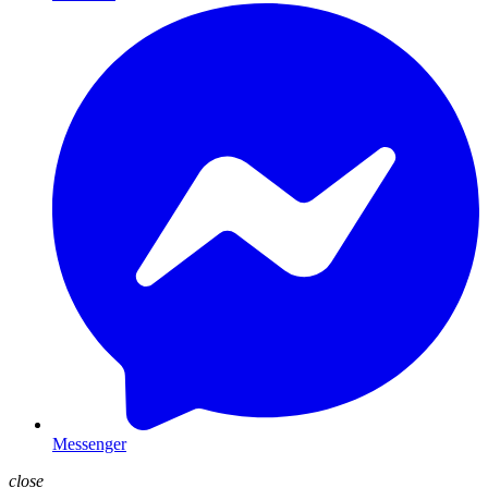
Messenger
close