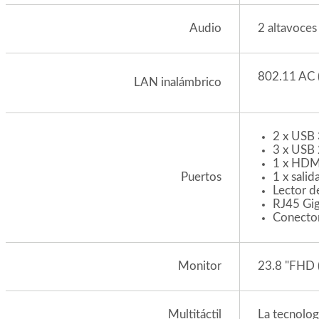
2 altavoces
Audio
802.11 AC (
LAN inalámbrico
2 x USB 
3 x USB 
1 x HDM
1 x sali
Puertos
Lector d
RJ45 Gig
Conector
23.8 "FHD 
Monitor
La tecnolog
Multitáctil