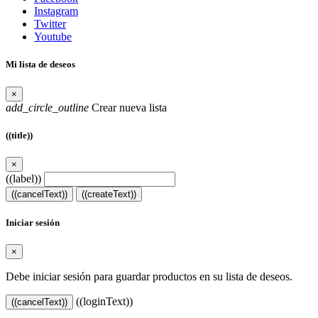
Instagram
Twitter
Youtube
Mi lista de deseos
×
add_circle_outline
Crear nueva lista
((title))
×
((label))
((cancelText))
((createText))
Iniciar sesión
×
Debe iniciar sesión para guardar productos en su lista de deseos.
((loginText))
((cancelText))