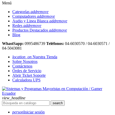
Menú
Categorías
add
remove
Computadores
add
remove
Audio y Linea Blanca
add
remove
Redes
add
remove
Productos Destacados
add
remove
Blog
WhastSapp:
0995486739
Teléfonos:
04-6030570 / 04-6030571 /
04-5043081
location_on
Nuestra Tienda
Sobre Nosotros
Contáctenos
Órdes de Servicio
Abrir Ticket Soporte
Calculadora UPS
view_headline
search
person
Iniciar sesión