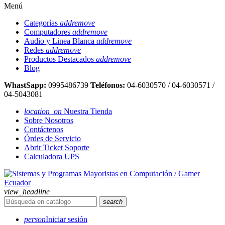
Menú
Categorías
add
remove
Computadores
add
remove
Audio y Linea Blanca
add
remove
Redes
add
remove
Productos Destacados
add
remove
Blog
WhastSapp:
0995486739
Teléfonos:
04-6030570 / 04-6030571 /
04-5043081
location_on
Nuestra Tienda
Sobre Nosotros
Contáctenos
Órdes de Servicio
Abrir Ticket Soporte
Calculadora UPS
view_headline
search
person
Iniciar sesión