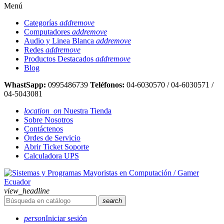
Menú
Categorías
add
remove
Computadores
add
remove
Audio y Linea Blanca
add
remove
Redes
add
remove
Productos Destacados
add
remove
Blog
WhastSapp:
0995486739
Teléfonos:
04-6030570 / 04-6030571 /
04-5043081
location_on
Nuestra Tienda
Sobre Nosotros
Contáctenos
Órdes de Servicio
Abrir Ticket Soporte
Calculadora UPS
view_headline
search
person
Iniciar sesión