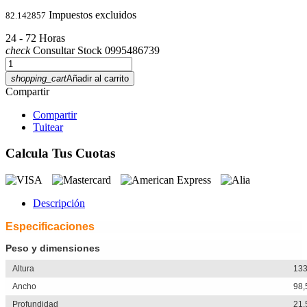
Impuestos excluidos
82.142857
24 - 72 Horas
check
Consultar Stock 0995486739
shopping_cart
Añadir al carrito
Compartir
Compartir
Tuitear
Calcula Tus Cuotas
Descripción
Especificaciones
Peso y dimensiones
Altura
13
Ancho
98
Profundidad
21