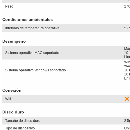
Peso
270
Condiciones ambientales
Intervalo de temperatura operativa
5 -
Desempeño
Mac
Sistema operativo MAC soportado
10.
Lio
Win
x64
Sistema operativo Windows soportado
10 
10 
Ent
Conexión
Wifi
Disco duro
Tamaño de disco duro
2.5
Tipo de dispositivo
Uni