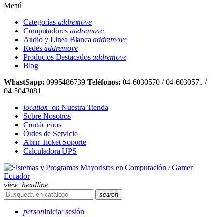
Menú
Categorías
add
remove
Computadores
add
remove
Audio y Linea Blanca
add
remove
Redes
add
remove
Productos Destacados
add
remove
Blog
WhastSapp:
0995486739
Teléfonos:
04-6030570 / 04-6030571 /
04-5043081
location_on
Nuestra Tienda
Sobre Nosotros
Contáctenos
Órdes de Servicio
Abrir Ticket Soporte
Calculadora UPS
view_headline
search
person
Iniciar sesión