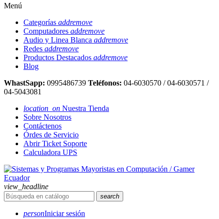
Menú
Categorías
add
remove
Computadores
add
remove
Audio y Linea Blanca
add
remove
Redes
add
remove
Productos Destacados
add
remove
Blog
WhastSapp:
0995486739
Teléfonos:
04-6030570 / 04-6030571 /
04-5043081
location_on
Nuestra Tienda
Sobre Nosotros
Contáctenos
Órdes de Servicio
Abrir Ticket Soporte
Calculadora UPS
view_headline
search
person
Iniciar sesión