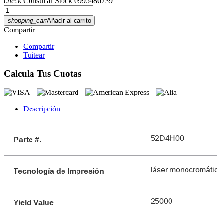
check
Consultar Stock 0995486739
shopping_cart
Añadir al carrito
Compartir
Compartir
Tuitear
Calcula Tus Cuotas
Descripción
52D4H00
Parte #.
láser monocromáti
Tecnología de Impresión
25000
Yield Value