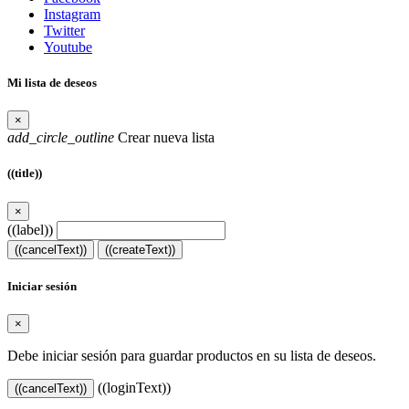
Instagram
Twitter
Youtube
Mi lista de deseos
×
add_circle_outline
Crear nueva lista
((title))
×
((label))
((cancelText))
((createText))
Iniciar sesión
×
Debe iniciar sesión para guardar productos en su lista de deseos.
((loginText))
((cancelText))