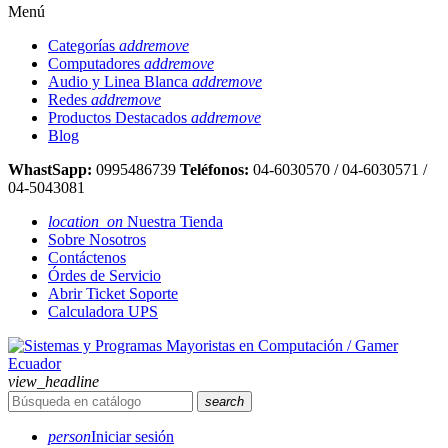
Menú
Categorías
add
remove
Computadores
add
remove
Audio y Linea Blanca
add
remove
Redes
add
remove
Productos Destacados
add
remove
Blog
WhastSapp:
0995486739
Teléfonos:
04-6030570 / 04-6030571 /
04-5043081
location_on
Nuestra Tienda
Sobre Nosotros
Contáctenos
Órdes de Servicio
Abrir Ticket Soporte
Calculadora UPS
view_headline
search
person
Iniciar sesión