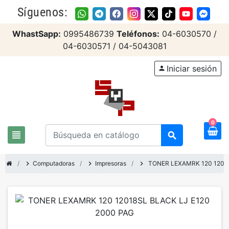
Síguenos:
WhastSapp:
0995486739
Teléfonos:
04-6030570 /
04-6030571 / 04-5043081
Iniciar sesión
person
0
view_headline
search
chevron_right
Computadoras
chevron_right
Impresoras
chevron_right
TONER LEXAMRK 120 1201