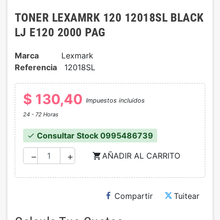
TONER LEXAMRK 120 12018SL BLACK
LJ E120 2000 PAG
Marca
Lexmark
Referencia
12018SL
$ 130,40
Impuestos incluidos
24 - 72 Horas
Consultar Stock 0995486739
check
AÑADIR AL CARRITO
shopping_cart
remove
add
Compartir
Tuitear