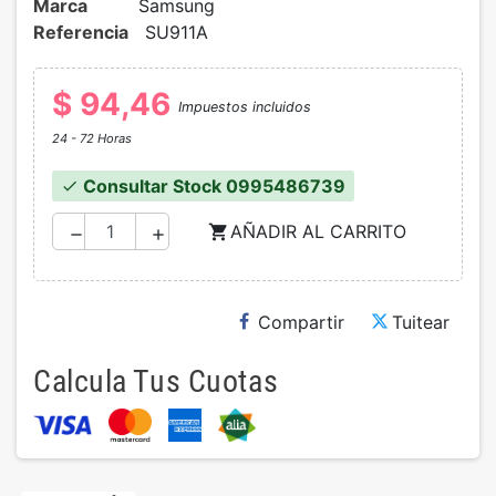
Marca
Samsung
Referencia
SU911A
$ 94,46
Impuestos incluidos
24 - 72 Horas
Consultar Stock 0995486739
check
AÑADIR AL CARRITO
shopping_cart
remove
add
Compartir
Tuitear
Calcula Tus Cuotas