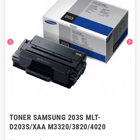
chevron_left
chevron_right
TONER SAMSUNG 203S MLT-
D203S/XAA M3320/3820/4020