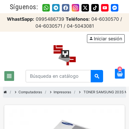
Síguenos:
WhastSapp:
0995486739
Teléfonos:
04-6030570 /
04-6030571 / 04-5043081
Iniciar sesión
person
0
view_headline
search
chevron_right
Computadoras
chevron_right
Impresoras
chevron_right
TONER SAMSUNG 203S ML