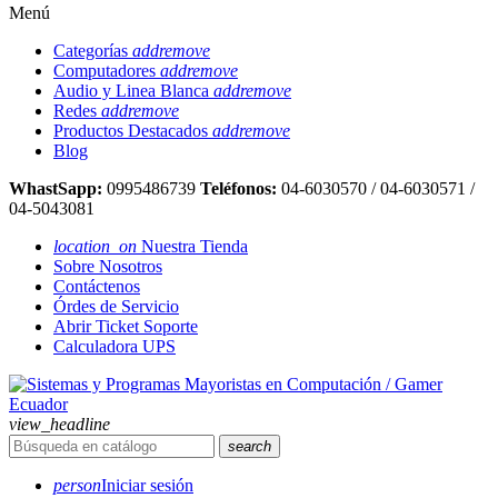
Menú
Categorías
add
remove
Computadores
add
remove
Audio y Linea Blanca
add
remove
Redes
add
remove
Productos Destacados
add
remove
Blog
WhastSapp:
0995486739
Teléfonos:
04-6030570 / 04-6030571 /
04-5043081
location_on
Nuestra Tienda
Sobre Nosotros
Contáctenos
Órdes de Servicio
Abrir Ticket Soporte
Calculadora UPS
view_headline
search
person
Iniciar sesión