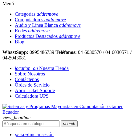
Menú
Categorías
add
remove
Computadores
add
remove
Audio y Linea Blanca
add
remove
Redes
add
remove
Productos Destacados
add
remove
Blog
WhastSapp:
0995486739
Teléfonos:
04-6030570 / 04-6030571 /
04-5043081
location_on
Nuestra Tienda
Sobre Nosotros
Contáctenos
Órdes de Servicio
Abrir Ticket Soporte
Calculadora UPS
view_headline
search
person
Iniciar sesión