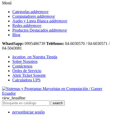
Menú
Categorías
add
remove
Computadores
add
remove
Audio y Linea Blanca
add
remove
Redes
add
remove
Productos Destacados
add
remove
Blog
WhastSapp:
0995486739
Teléfonos:
04-6030570 / 04-6030571 /
04-5043081
location_on
Nuestra Tienda
Sobre Nosotros
Contáctenos
Órdes de Servicio
Abrir Ticket Soporte
Calculadora UPS
view_headline
search
person
Iniciar sesión