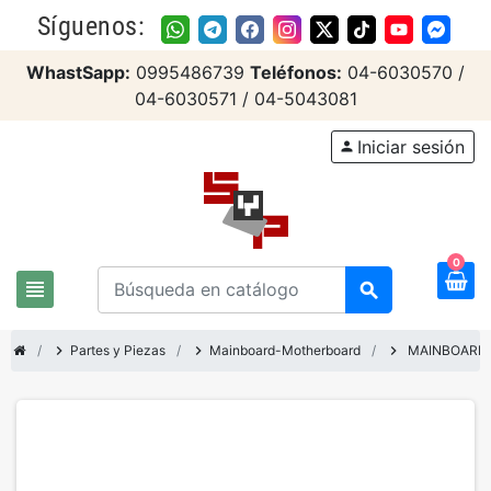
Síguenos:
WhastSapp:
0995486739
Teléfonos:
04-6030570 /
04-6030571 / 04-5043081
Iniciar sesión
person
0
view_headline
search
chevron_right
Partes y Piezas
chevron_right
Mainboard-Motherboard
chevron_right
MAINBOARD 