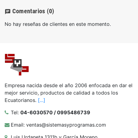
Comentarios
(0)
chat
No hay reseñas de clientes en este momento.
Empresa nacida desde el año 2006 enfocada en dar el
mejor servicio, productos de calidad a todos los
Ecuatorianos.
[...]
Tel:
04-6030570 / 0995486739
Email: ventas@sistemasyprogramas.com
Luis Urdaneta 1311b y García Moreno