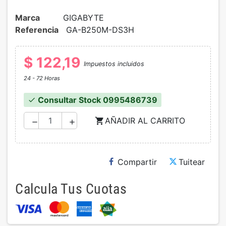
Marca
GIGABYTE
Referencia
GA-B250M-DS3H
$ 122,19
Impuestos incluidos
24 - 72 Horas
Consultar Stock 0995486739
check
AÑADIR AL CARRITO
shopping_cart
remove
add
Compartir
Tuitear
Calcula Tus Cuotas