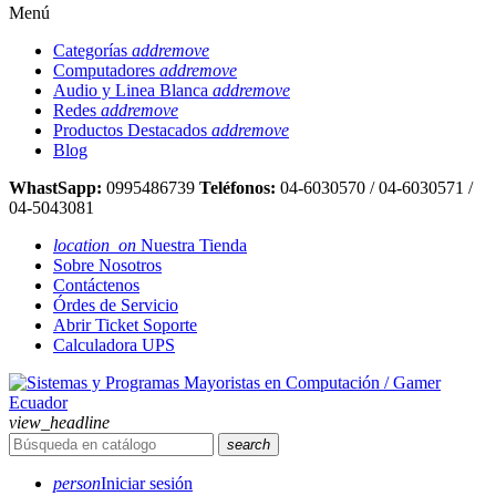
Menú
Categorías
add
remove
Computadores
add
remove
Audio y Linea Blanca
add
remove
Redes
add
remove
Productos Destacados
add
remove
Blog
WhastSapp:
0995486739
Teléfonos:
04-6030570 / 04-6030571 /
04-5043081
location_on
Nuestra Tienda
Sobre Nosotros
Contáctenos
Órdes de Servicio
Abrir Ticket Soporte
Calculadora UPS
view_headline
search
person
Iniciar sesión