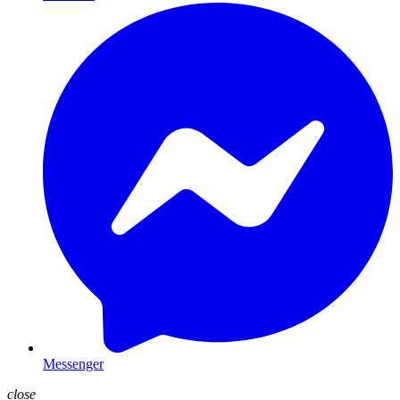
Messenger
close