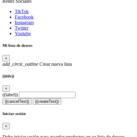
Redes Sociales
TikTok
Facebook
Instagram
Twitter
Youtube
Mi lista de deseos
×
add_circle_outline
Crear nueva lista
((title))
×
((label))
((cancelText))
((createText))
Iniciar sesión
×
Debe iniciar sesión para guardar productos en su lista de deseos.