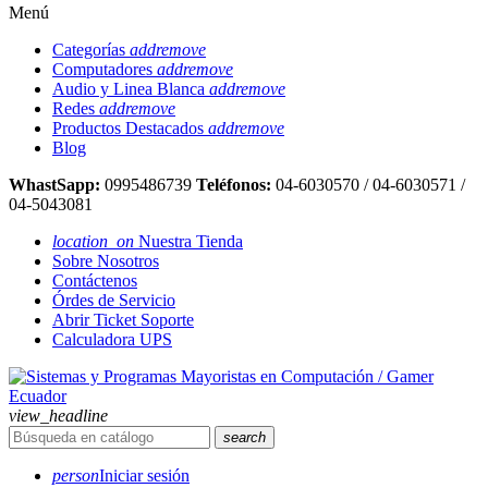
Menú
Categorías
add
remove
Computadores
add
remove
Audio y Linea Blanca
add
remove
Redes
add
remove
Productos Destacados
add
remove
Blog
WhastSapp:
0995486739
Teléfonos:
04-6030570 / 04-6030571 /
04-5043081
location_on
Nuestra Tienda
Sobre Nosotros
Contáctenos
Órdes de Servicio
Abrir Ticket Soporte
Calculadora UPS
view_headline
search
person
Iniciar sesión