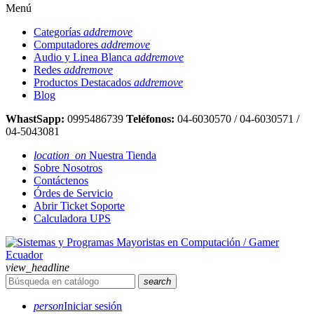
Menú
Categorías
add
remove
Computadores
add
remove
Audio y Linea Blanca
add
remove
Redes
add
remove
Productos Destacados
add
remove
Blog
WhastSapp:
0995486739
Teléfonos:
04-6030570 / 04-6030571 /
04-5043081
location_on
Nuestra Tienda
Sobre Nosotros
Contáctenos
Órdes de Servicio
Abrir Ticket Soporte
Calculadora UPS
view_headline
search
person
Iniciar sesión