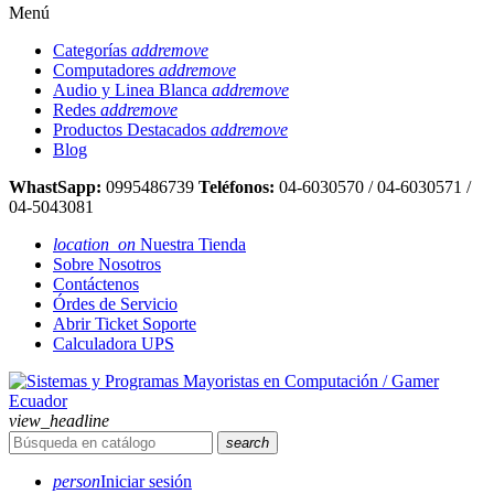
Menú
Categorías
add
remove
Computadores
add
remove
Audio y Linea Blanca
add
remove
Redes
add
remove
Productos Destacados
add
remove
Blog
WhastSapp:
0995486739
Teléfonos:
04-6030570 / 04-6030571 /
04-5043081
location_on
Nuestra Tienda
Sobre Nosotros
Contáctenos
Órdes de Servicio
Abrir Ticket Soporte
Calculadora UPS
view_headline
search
person
Iniciar sesión