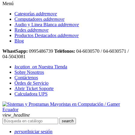
Menú
Categorías
add
remove
Computadores
add
remove
Audio y Linea Blanca
add
remove
Redes
add
remove
Productos Destacados
add
remove
Blog
WhastSapp:
0995486739
Teléfonos:
04-6030570 / 04-6030571 /
04-5043081
location_on
Nuestra Tienda
Sobre Nosotros
Contáctenos
Órdes de Servicio
Abrir Ticket Soporte
Calculadora UPS
view_headline
search
person
Iniciar sesión