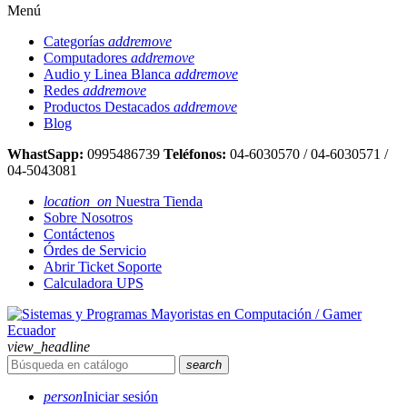
Menú
Categorías
add
remove
Computadores
add
remove
Audio y Linea Blanca
add
remove
Redes
add
remove
Productos Destacados
add
remove
Blog
WhastSapp:
0995486739
Teléfonos:
04-6030570 / 04-6030571 /
04-5043081
location_on
Nuestra Tienda
Sobre Nosotros
Contáctenos
Órdes de Servicio
Abrir Ticket Soporte
Calculadora UPS
view_headline
search
person
Iniciar sesión