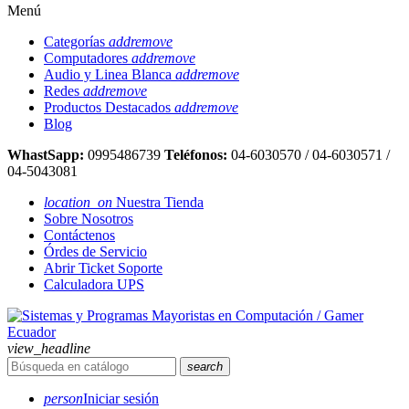
Menú
Categorías
add
remove
Computadores
add
remove
Audio y Linea Blanca
add
remove
Redes
add
remove
Productos Destacados
add
remove
Blog
WhastSapp:
0995486739
Teléfonos:
04-6030570 / 04-6030571 /
04-5043081
location_on
Nuestra Tienda
Sobre Nosotros
Contáctenos
Órdes de Servicio
Abrir Ticket Soporte
Calculadora UPS
view_headline
search
person
Iniciar sesión