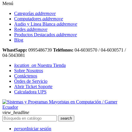
Menú
Categorías
add
remove
Computadores
add
remove
Audio y Linea Blanca
add
remove
Redes
add
remove
Productos Destacados
add
remove
Blog
WhastSapp:
0995486739
Teléfonos:
04-6030570 / 04-6030571 /
04-5043081
location_on
Nuestra Tienda
Sobre Nosotros
Contáctenos
Órdes de Servicio
Abrir Ticket Soporte
Calculadora UPS
view_headline
search
person
Iniciar sesión