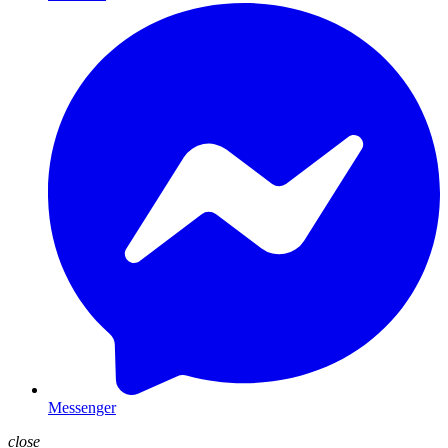
Messenger
close