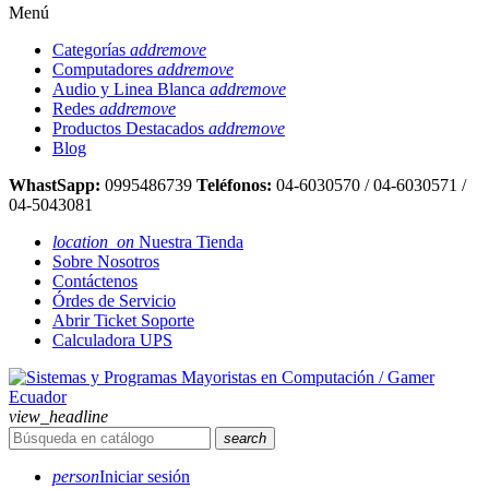
Menú
Categorías
add
remove
Computadores
add
remove
Audio y Linea Blanca
add
remove
Redes
add
remove
Productos Destacados
add
remove
Blog
WhastSapp:
0995486739
Teléfonos:
04-6030570 / 04-6030571 /
04-5043081
location_on
Nuestra Tienda
Sobre Nosotros
Contáctenos
Órdes de Servicio
Abrir Ticket Soporte
Calculadora UPS
view_headline
search
person
Iniciar sesión