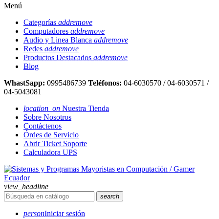
Menú
Categorías
add
remove
Computadores
add
remove
Audio y Linea Blanca
add
remove
Redes
add
remove
Productos Destacados
add
remove
Blog
WhastSapp:
0995486739
Teléfonos:
04-6030570 / 04-6030571 /
04-5043081
location_on
Nuestra Tienda
Sobre Nosotros
Contáctenos
Órdes de Servicio
Abrir Ticket Soporte
Calculadora UPS
view_headline
search
person
Iniciar sesión