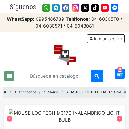
Síguenos:
WhastSapp:
0995486739
Teléfonos:
04-6030570 /
04-6030571 / 04-5043081
Iniciar sesión
person
0
view_headline
search
chevron_right
Accesorios
chevron_right
Mouse
chevron_right
MOUSE LOGITECH M317C INALAM
chevron_left
chevron_right