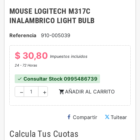
MOUSE LOGITECH M317C
INALAMBRICO LIGHT BULB
Referencia
910-005039
$ 30,80
Impuestos incluidos
24 - 72 Horas
Consultar Stock 0995486739
check
AÑADIR AL CARRITO
shopping_cart
remove
add
Compartir
Tuitear
Calcula Tus Cuotas