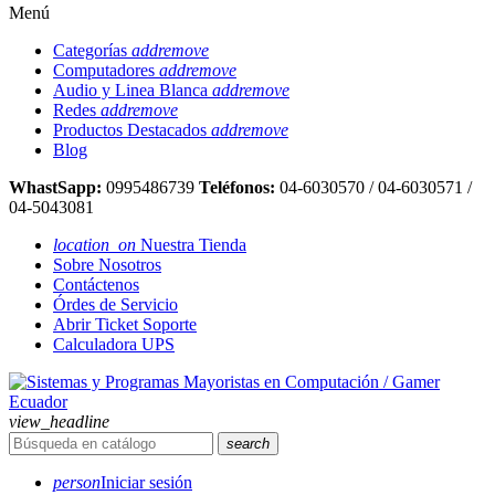
Menú
Categorías
add
remove
Computadores
add
remove
Audio y Linea Blanca
add
remove
Redes
add
remove
Productos Destacados
add
remove
Blog
WhastSapp:
0995486739
Teléfonos:
04-6030570 / 04-6030571 /
04-5043081
location_on
Nuestra Tienda
Sobre Nosotros
Contáctenos
Órdes de Servicio
Abrir Ticket Soporte
Calculadora UPS
view_headline
search
person
Iniciar sesión