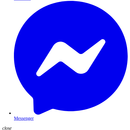
Messenger
close