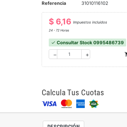
Referencia
31010116102
$ 6,16
Impuestos incluidos
24 - 72 Horas
Consultar Stock 0995486739
check
shoppi
remove
add
Calcula Tus Cuotas
DESCRIPCIÓN