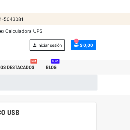
4-5043081
Calculadora UPS
0
person
Iniciar sesión
$ 0,00
HOT
BLOG
OS DESTACADOS
BLOG
CO USB