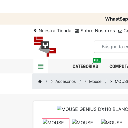
WhastSap
Nuestra Tienda
Sobre Nosotros
Co
location_on
FULL
view_headline
CATEGORÍAS
COMPUT
Accesorios
Mouse
MOUSE
chevron_right
chevron_right
chevron_right