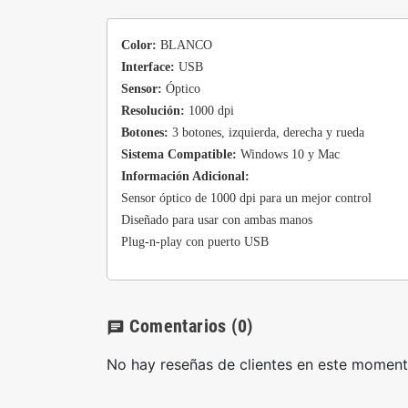
Color:
BLANCO
Interface:
USB
Sensor:
Óptico
Resolución:
1000 dpi
Botones:
3 botones, izquierda, derecha y rueda
Sistema Compatible:
Windows 10 y Mac
Información Adicional:
Sensor óptico de 1000 dpi para un mejor control
Diseñado para usar con ambas manos
Plug-n-play con puerto USB
Comentarios
(0)
chat
No hay reseñas de clientes en este moment