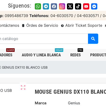
Síguenos:
p:
0995486739
Teléfonos:
04-6030570 / 04-6030571 / 0
ntáctenos
Órdes de Servicio
Abrir Ticket Soporte
search
GAMER
HOGAR
PRO
ADORES
AUDIO Y LINEA BLANCA
REDES
PRODUCT
 GENIUS DX110 BLANCO USB
zoom_out_map
MOUSE GENIUS DX110 BLAN
Marca
Genius