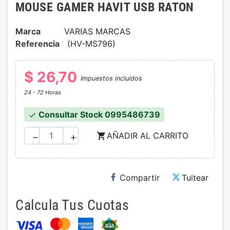
MOUSE GAMER HAVIT USB RATON
Marca
VARIAS MARCAS
Referencia
(HV-MS796)
$ 26,70
Impuestos incluidos
24 - 72 Horas
Consultar Stock 0995486739
check
AÑADIR AL CARRITO
shopping_cart
remove
add
Compartir
Tuitear
Calcula Tus Cuotas