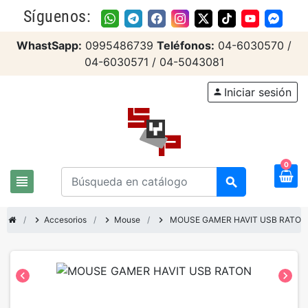
Síguenos:
WhastSapp:
0995486739
Teléfonos:
04-6030570 /
04-6030571 / 04-5043081
Iniciar sesión
person
0
view_headline
search
chevron_right
Accesorios
chevron_right
Mouse
chevron_right
MOUSE GAMER HAVIT USB RATON
chevron_left
chevron_right