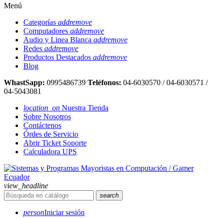
Menú
Categorías
add
remove
Computadores
add
remove
Audio y Linea Blanca
add
remove
Redes
add
remove
Productos Destacados
add
remove
Blog
WhastSapp:
0995486739
Teléfonos:
04-6030570 / 04-6030571 /
04-5043081
location_on
Nuestra Tienda
Sobre Nosotros
Contáctenos
Órdes de Servicio
Abrir Ticket Soporte
Calculadora UPS
view_headline
search
person
Iniciar sesión