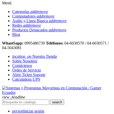
Menú
Categorías
add
remove
Computadores
add
remove
Audio y Linea Blanca
add
remove
Redes
add
remove
Productos Destacados
add
remove
Blog
WhastSapp:
0995486739
Teléfonos:
04-6030570 / 04-6030571 /
04-5043081
location_on
Nuestra Tienda
Sobre Nosotros
Contáctenos
Órdes de Servicio
Abrir Ticket Soporte
Calculadora UPS
view_headline
search
person
Iniciar sesión