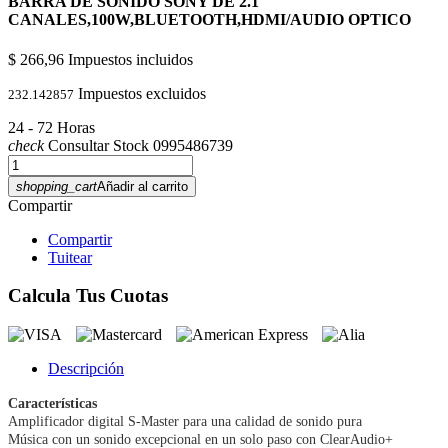
BARRA DE SONIDO SONY DE 2.1
CANALES,100W,BLUETOOTH,HDMI/AUDIO OPTICO
$ 266,96
Impuestos incluidos
Impuestos excluidos
232.142857
24 - 72 Horas
check
Consultar Stock 0995486739
shopping_cart
Añadir al carrito
Compartir
Compartir
Tuitear
Calcula Tus Cuotas
Descripción
Características
Amplificador digital S-Master para una calidad de sonido pura
Música con un sonido excepcional en un solo paso con ClearAudio+