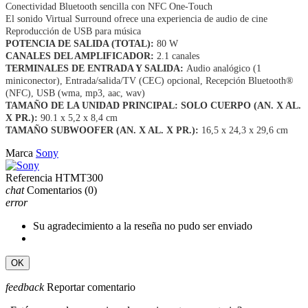
Conectividad Bluetooth sencilla con NFC One-Touch
El sonido Virtual Surround ofrece una experiencia de audio de cine
Reproducción de USB para música
POTENCIA DE SALIDA (TOTAL):
80 W
CANALES DEL AMPLIFICADOR:
2.1 canales
TERMINALES DE ENTRADA Y SALIDA:
Audio analógico (1
miniconector), Entrada/salida/TV (CEC) opcional, Recepción Bluetooth®
(NFC), USB (wma, mp3, aac, wav)
TAMAÑO DE LA UNIDAD PRINCIPAL: SOLO CUERPO (AN. X AL.
X PR.):
90.1 x 5,2 x 8,4 cm
TAMAÑO SUBWOOFER (AN. X AL. X PR.):
16,5 x 24,3 x 29,6 cm
Marca
Sony
Referencia
HTMT300
chat
Comentarios
(0)
error
Su agradecimiento a la reseña no pudo ser enviado
OK
feedback
Reportar comentario