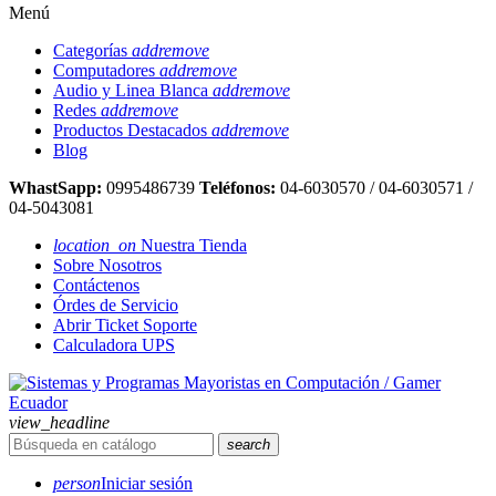
Menú
Categorías
add
remove
Computadores
add
remove
Audio y Linea Blanca
add
remove
Redes
add
remove
Productos Destacados
add
remove
Blog
WhastSapp:
0995486739
Teléfonos:
04-6030570 / 04-6030571 /
04-5043081
location_on
Nuestra Tienda
Sobre Nosotros
Contáctenos
Órdes de Servicio
Abrir Ticket Soporte
Calculadora UPS
view_headline
search
person
Iniciar sesión