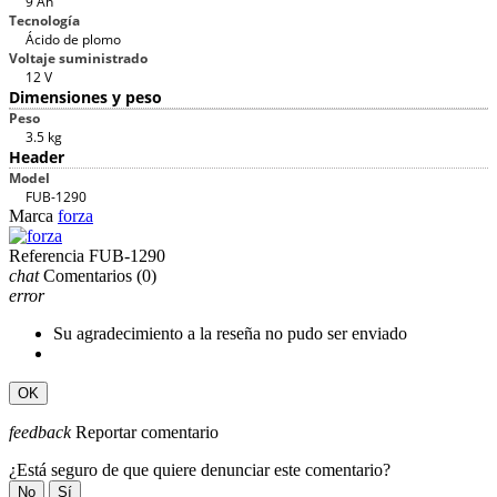
9 Ah
Tecnología
Ácido de plomo
Voltaje suministrado
12 V
Dimensiones y peso
Peso
3.5 kg
Header
Model
FUB-1290
Marca
forza
Referencia
FUB-1290
chat
Comentarios
(0)
error
Su agradecimiento a la reseña no pudo ser enviado
OK
feedback
Reportar comentario
¿Está seguro de que quiere denunciar este comentario?
No
Sí