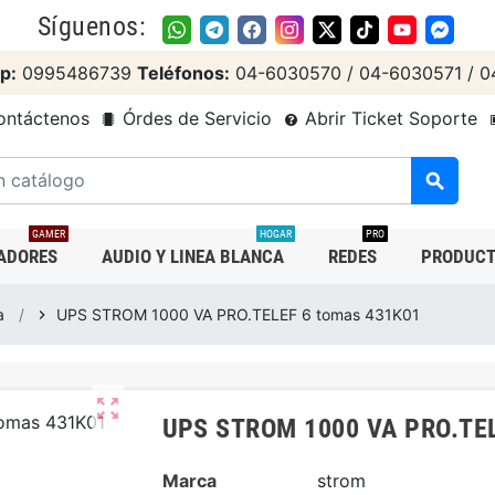
Síguenos:
p:
0995486739
Teléfonos:
04-6030570 / 04-6030571 / 0
ntáctenos
Órdes de Servicio
Abrir Ticket Soporte
search
GAMER
HOGAR
PRO
ADORES
AUDIO Y LINEA BLANCA
REDES
PRODUCT
a
UPS STROM 1000 VA PRO.TELEF 6 tomas 431K01
chevron_right
zoom_out_map
UPS STROM 1000 VA PRO.TEL
Marca
strom