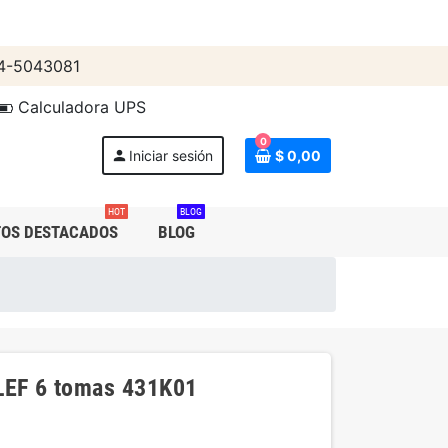
4-5043081
Calculadora UPS
0
person
Iniciar sesión
$ 0,00
HOT
BLOG
OS DESTACADOS
BLOG
EF 6 tomas 431K01