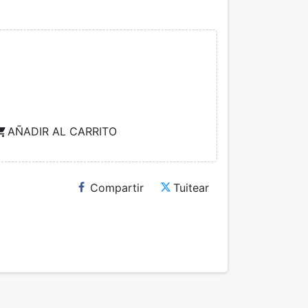
AÑADIR AL CARRITO
ng_cart
Compartir
Tuitear