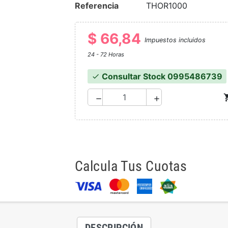
Referencia
THOR1000
$ 66,84
Impuestos incluidos
24 - 72 Horas
Consultar Stock 0995486739
check
shoppi
remove
add
Calcula Tus Cuotas
DESCRIPCIÓN