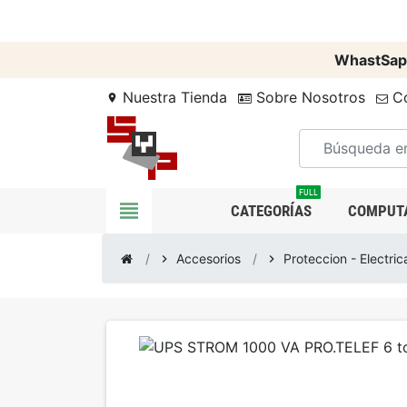
WhastSap
Nuestra Tienda
Sobre Nosotros
Co
location_on
FULL
view_headline
CATEGORÍAS
COMPUT
Accesorios
Proteccion - Electric
chevron_right
chevron_right