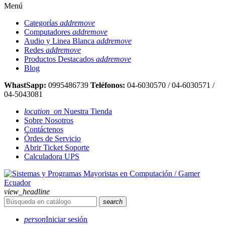
Menú
Categorías
add
remove
Computadores
add
remove
Audio y Linea Blanca
add
remove
Redes
add
remove
Productos Destacados
add
remove
Blog
WhastSapp:
0995486739
Teléfonos:
04-6030570 / 04-6030571 /
04-5043081
location_on
Nuestra Tienda
Sobre Nosotros
Contáctenos
Órdes de Servicio
Abrir Ticket Soporte
Calculadora UPS
view_headline
search
person
Iniciar sesión