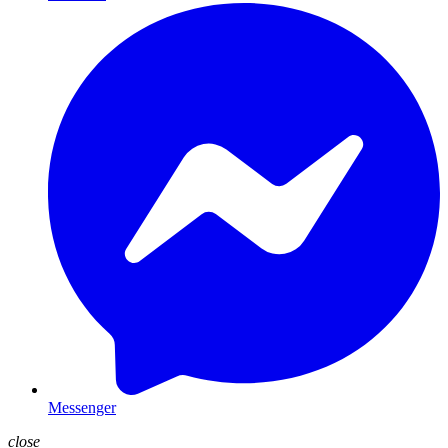
Messenger
close