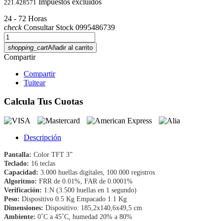
Impuestos excluidos
221.428571
24 - 72 Horas
check
Consultar Stock 0995486739
shopping_cart
Añadir al carrito
Compartir
Compartir
Tuitear
Calcula Tus Cuotas
Descripción
Pantalla:
Color TFT 3”
Teclado:
16 teclas
Capacidad:
3.000 huellas digitales, 100.000 registros
Algoritmo:
FRR de 0.01%, FAR de 0.0001%
Verificación:
1:N (3.500 huellas en 1 segundo)
Peso:
Dispositivo 0.5 Kg Empacado 1.1 Kg
Dimensiones:
Dispositivo: 185,2x140,6x49,5 cm
Ambiente:
0˚C a 45˚C, humedad 20% a 80%