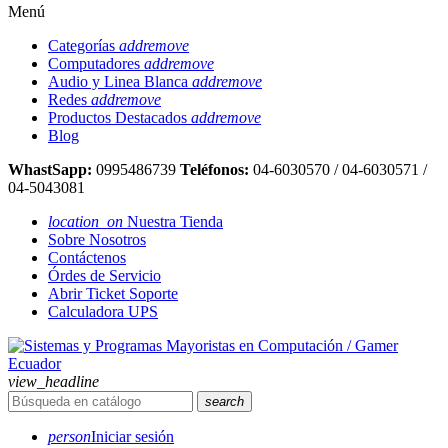
Menú
Categorías
add
remove
Computadores
add
remove
Audio y Linea Blanca
add
remove
Redes
add
remove
Productos Destacados
add
remove
Blog
WhastSapp:
0995486739
Teléfonos:
04-6030570 / 04-6030571 /
04-5043081
location_on
Nuestra Tienda
Sobre Nosotros
Contáctenos
Órdes de Servicio
Abrir Ticket Soporte
Calculadora UPS
view_headline
search
person
Iniciar sesión