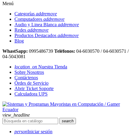
Menú
Categorías
add
remove
Computadores
add
remove
Audio y Linea Blanca
add
remove
Redes
add
remove
Productos Destacados
add
remove
Blog
WhastSapp:
0995486739
Teléfonos:
04-6030570 / 04-6030571 /
04-5043081
location_on
Nuestra Tienda
Sobre Nosotros
Contáctenos
Órdes de Servicio
Abrir Ticket Soporte
Calculadora UPS
view_headline
search
person
Iniciar sesión