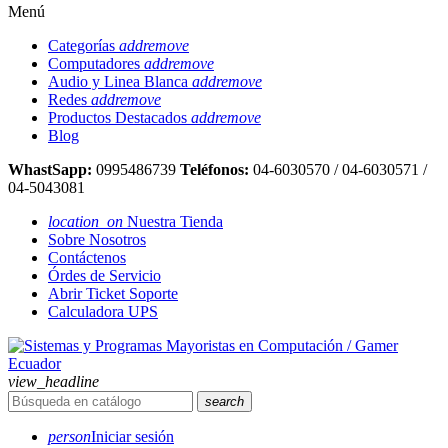
Menú
Categorías
add
remove
Computadores
add
remove
Audio y Linea Blanca
add
remove
Redes
add
remove
Productos Destacados
add
remove
Blog
WhastSapp:
0995486739
Teléfonos:
04-6030570 / 04-6030571 /
04-5043081
location_on
Nuestra Tienda
Sobre Nosotros
Contáctenos
Órdes de Servicio
Abrir Ticket Soporte
Calculadora UPS
view_headline
search
person
Iniciar sesión