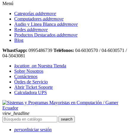
Menú
Categorías
add
remove
Computadores
add
remove
Audio y Linea Blanca
add
remove
Redes
add
remove
Productos Destacados
add
remove
Blog
WhastSapp:
0995486739
Teléfonos:
04-6030570 / 04-6030571 /
04-5043081
location_on
Nuestra Tienda
Sobre Nosotros
Contáctenos
Órdes de Servicio
Abrir Ticket Soporte
Calculadora UPS
view_headline
search
person
Iniciar sesión