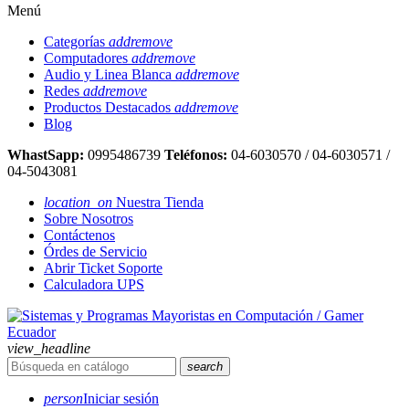
Menú
Categorías
add
remove
Computadores
add
remove
Audio y Linea Blanca
add
remove
Redes
add
remove
Productos Destacados
add
remove
Blog
WhastSapp:
0995486739
Teléfonos:
04-6030570 / 04-6030571 /
04-5043081
location_on
Nuestra Tienda
Sobre Nosotros
Contáctenos
Órdes de Servicio
Abrir Ticket Soporte
Calculadora UPS
view_headline
search
person
Iniciar sesión